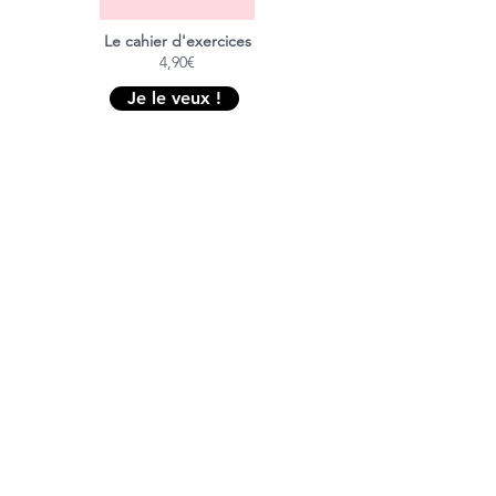
Le cahier d'exercices
4,90€
Je le veux !
L'application
Coming soon...
Je la veux !