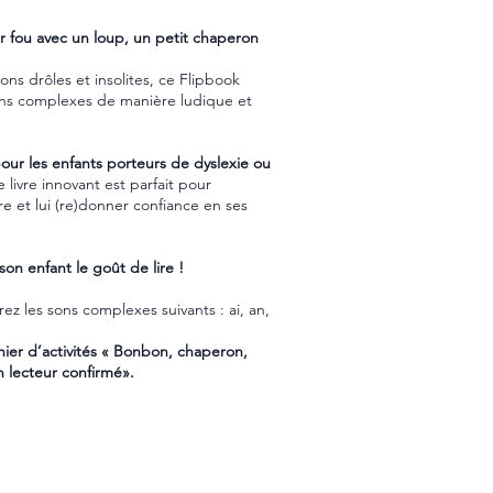
r fou avec un loup, un petit chaperon
ons drôles et insolites, ce Flipbook
 sons complexes de manière ludique et
ur les enfants porteurs de dyslexie ou
 livre innovant est parfait pour
ure et lui (re)donner confiance en ses
on enfant le goût de lire !
ez les sons complexes suivants : ai, an,
hier d’activités « Bonbon, chaperon,
n lecteur confirmé».