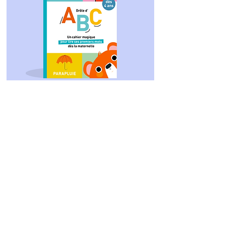
Le cahier d'exercices
16 €
Je le veux !