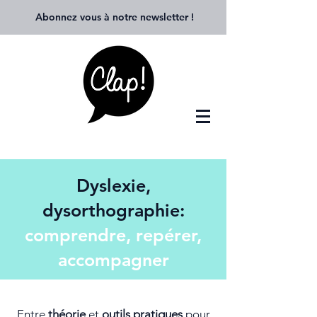
Abonnez vous à notre newsletter
!
​Dyslexie,
dysorthographie:
comprendre, repérer,
accompagner
Entre
théorie
et
outils pratiques
pour