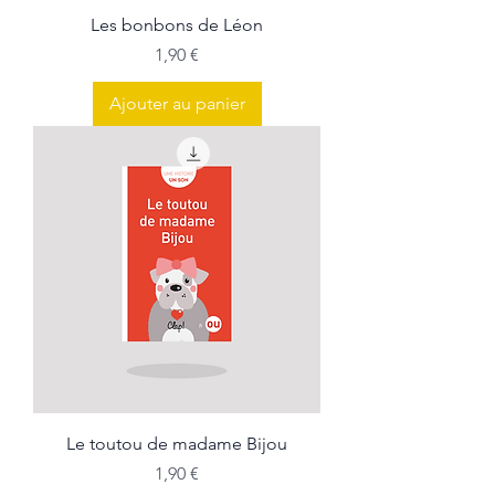
Les bonbons de Léon
Prix
1,90 €
Ajouter au panier
Le toutou de madame Bijou
Prix
1,90 €