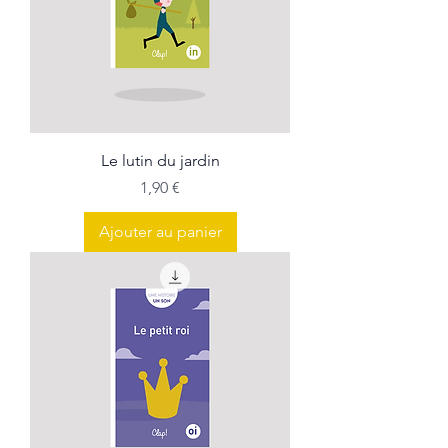
Le lutin du jardin
Prix
1,90 €
Ajouter au panier