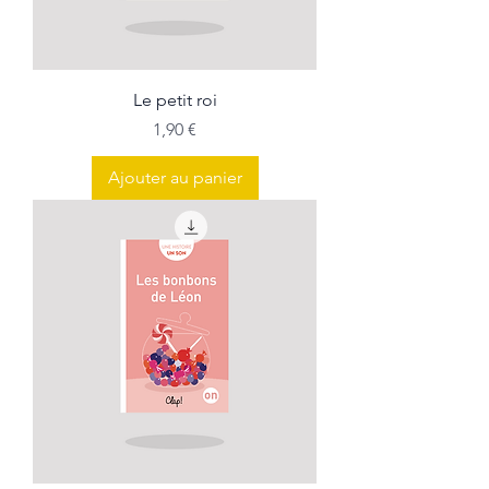
Le petit roi
Prix
1,90 €
Ajouter au panier