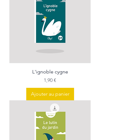
L'ignoble cygne
Prix
1,90 €
Ajouter au panier