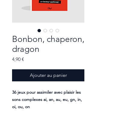
Bonbon, chaperon,
dragon
Prix
4,90 €
Ajouter au panier
36 jeux pour assimiler avec plaisir les
sons complexes ai, an, au, eu, gn, in,
oi, ou, on
Conçu par une orthophoniste, ce
beau cahier d’activités est parfait