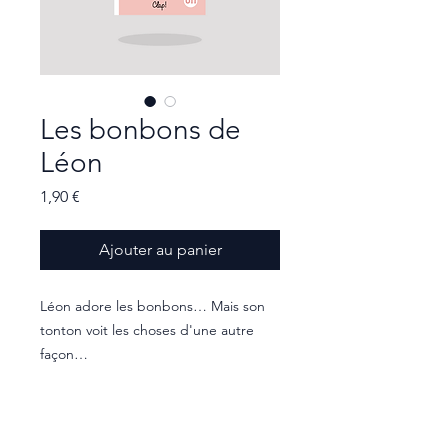
Les bonbons de
Léon
Prix
1,90 €
Ajouter au panier
Léon adore les bonbons… Mais son
tonton voit les choses d'une autre
façon…
Une histoire attachante à lire seul
pour découvrir le son «on» de