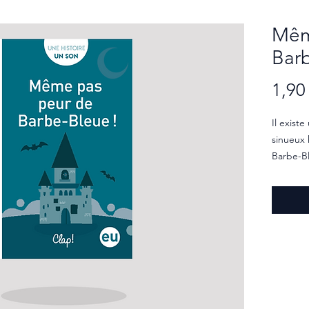
Mêm
Barb
1,90
Il exist
sinueux
Barbe-Bl
Une hist
découvri
amusant
Ce livre 
• Il con
apprendr
• Le tex