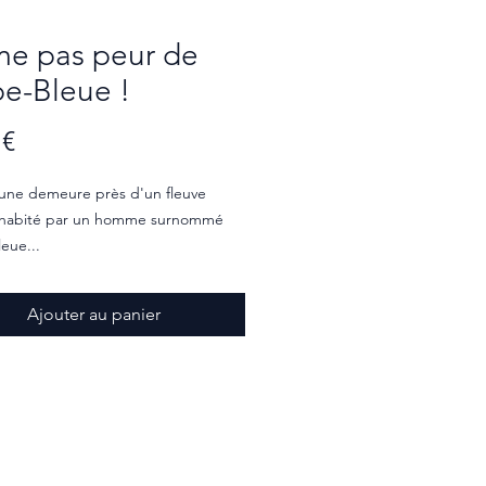
e pas peur de
e-Bleue !
Prix
 €
e une demeure près d'un fleuve
 habité par un homme surnommé
eue...
oire attachante à lire seul pour
Ajouter au panier
r le son /eu/ de manière intuitive et
e.
est de niveau 2 :
tient un son complexe à découvrir et
e (les autres sons sont simples)
te est écrit en gros caractères