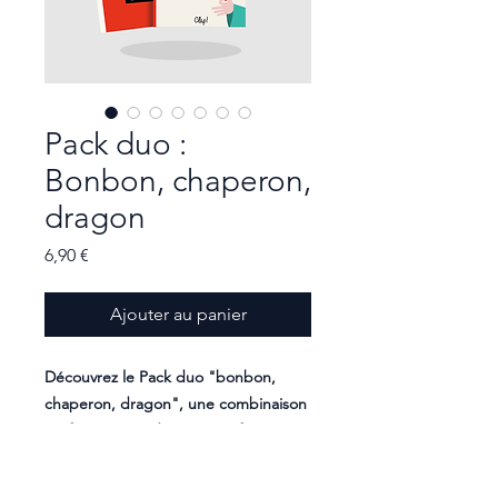
Pack duo :
Bonbon, chaperon,
dragon
Prix
6,90 €
Ajouter au panier
Découvrez le Pack duo "bonbon,
chaperon, dragon", une combinaison
parfaite pour aider votre enfant à
maîtriser les graphies complexes ai,
an, au, eu, gn, in, oi, ou, on et