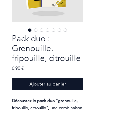
Pack duo :
Grenouille,
fripouille, citrouille
Prix
6,90 €
Ajouter au panier
Découvrez le pack duo "grenouille,
fripouille, citrouille", une combinaison
parfaite pour aider votre enfant à
maîtriser les graphies complexes ill,
aill, eill, euill, ouill et améliorer ses