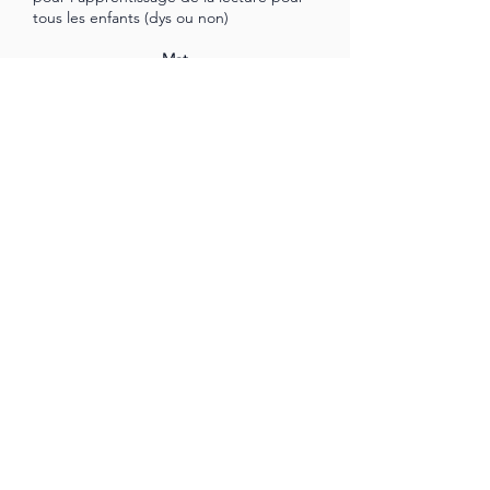
tous les enfants (dys ou non)
Mat
Envie d'aller plus loin ?
Jolie sorcière
menue
9,90€