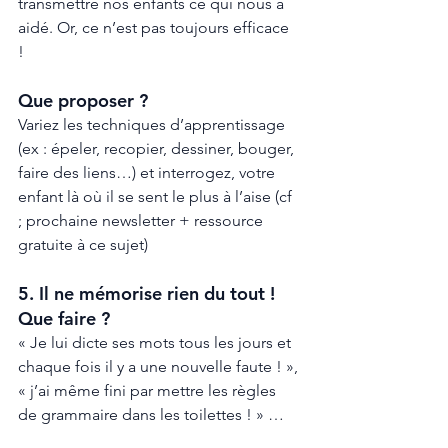
transmettre nos enfants ce qui nous a 
aidé. Or, ce n’est pas toujours efficace 
! 
Que proposer ? 
Variez les techniques d’apprentissage 
(ex : épeler, recopier, dessiner, bouger, 
faire des liens…) et interrogez, votre 
enfant là où il se sent le plus à l’aise (cf 
; prochaine newsletter + ressource 
gratuite à ce sujet) 
5. Il ne mémorise rien du tout ! 
Que faire ? 
« Je lui dicte ses mots tous les jours et 
chaque fois il y a une nouvelle faute ! », 
« j’ai même fini par mettre les règles 
de grammaire dans les toilettes ! » … 
Hélas oui, nous n’avons pas tous les 